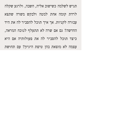
תגיש לשלמה כשישוב אליה, חשבה, ולרגע שקלה 
לרדת קומה אחת למטה ולבקש משרה שתצא 
עבורה לקניות. אך איך תוכל להסביר לה את היד 
החדשה? גם אם שרה לא תתעלף לנוכח המראה, 
כיצד תוכל להסביר לה את פעולותיה אם היא 
עצמה לא מוצאת בהן טיפת היגיון? עם תחושת 
הקבס שעלתה בה גמלה בליבה ההחלטה להישאר 
כפי שהן, היא והיד, בתקווה שהרעב יחלוף בסופו 
של דבר. 
עבר כבר יותר משבוע ועדיין לא שמעה ממנו, 
אפילו לא מכתב קטן ומרגיע. שרה דפקה על 
דלתה פעם או פעמיים וביקשה למסור עדכונים 
חסרי תוכן, אך דליה לא נתנה לה להיכנס בטענה 