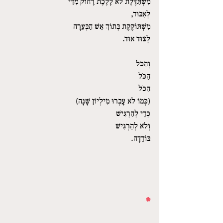
מִשְׁתַּדֶּלֶת לֹא לָלֶכֶת רָחוֹק מִדַּי 
לְאִבּוּד, 
מִשְׁתּוֹקֶקֶת בְּתוֹךְ אֵשׁ הַבְּעֵרָה 
לָצוּד אוּד. 
וְהַכֹּל 
הַכֹּל 
הַכֹּל 
(כְּמוֹ לֹא עָבְרוּ מִילְיוֹן שָׁנָה) 
כְּדֵי לְהַרְגִּישׁ 
וְלֹא לְהַרְגִּישׁ  
בּוֹדֵדָה. 
*