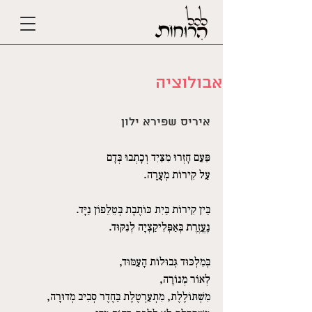
אבולוציה
איריס שפירא ילון
פַּעַם חָזְרוּ מִצַּיִד וְכָתְבוּ בְּדָם 
עַל קִירוֹת מְעָרָה. 
בֵּין קִירוֹת בַּיִת כּוֹתֶבֶת בְּטֵלֵפוֹן נַיָּד. 
נֶעֱזֶרֶת בְּאַפְּלִיקַצְיָה לְנִקּוּד. 
בְּמִלְכּוּד גְּבוּלוֹת הָעַמּוּד, 
לְאוֹר מְנוֹרָה, 
מִשְׁתּוֹלֶלֶת, מִתְעַרְטֶלֶת בַּחֶדֶר סְבִיב מְדוּרָה,