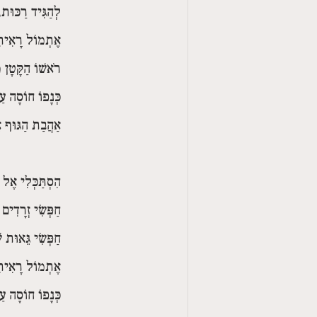
לְהַגִּיד רַכּוּת,
אֶתְמוֹל רָאִיתִ
רֹאשׁוֹ הַקָּטָן מ
כְּנָפוֹ חוֹסָה עַ
אַהֲבַת הַגּוּף 
הִסְתַּכְּלִי אֶל 
חַפְּשִׂי זְרָדִים ש
חַפְּשִׂי גֵּאוּת ש
אֶתְמוֹל רָאִיתִ
כְּנָפוֹ חוֹסָה עַ