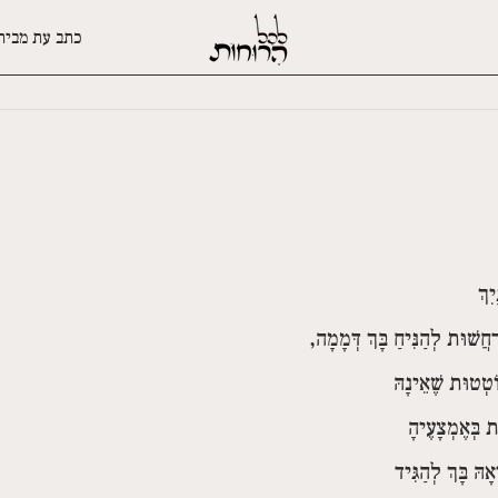
כתב עת מבית
ִךְ
ַחֲשׁוּת לְהַנִּיחַ בָּךְ דְּמָמָה,
וֹטְטוּת שֶׁאֵינָהּ
ת בְּאֶמְצָעֶיהָ
ָהּ בָּךְ לְהַגִּיד