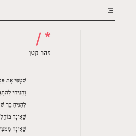
* /
זהר קטן
שִׁטְפִי אֶת פָּנַי
וְהַנִּיחִי לְהִתְר
לְהַנִּיחַ בָּךְ שׁ
שֶׁאֵינָהּ בּוֹחֶלֶ
שֶׁאֵינָהּ מַמְצִיא