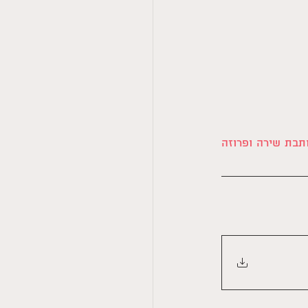
 היא ילידת 1998 ,סטודנטית לתואר ראשון במסלול כתיבה יוצרת בחוג לספרות. כותבת שירה ופרוזה  