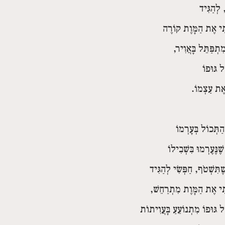
 לְהַגִּיד
י אֶת הַמָּוֶת קוֹרֶה
ִתְפַּתֵּל בָּאֲוִיר,
ל גּוּפוֹ
אֶת עַצְמוֹ.
הַתְּכוֹל בְּעָרְמוֹ
ֶׁנֶּעֶרְמוּ בִּשְׁבִילוֹ
ֶׁתִּשְׁטֹף, חַפְּשִׂי לְהַגִּיד
י אֶת הַמָּוֶת מִתְרַחֵשׁ,
ל גּוּפוֹ מִתְנוֹעֵעַ בָּעֲוִיתוֹת