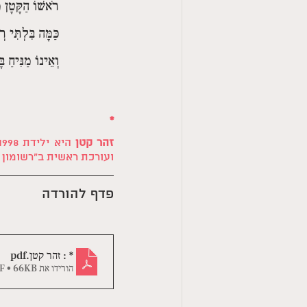
רֹאשׁוֹ הַקָּטָן מ
כַּמָּה בִּלְתִּי ר
וְאֵינוֹ מַנִּיחַ בּ
*
זהר קטן
ועורכת ראשית ב״רשומון –
פדף להורדה
* : זהר קטן
.pdf
הורידו את PDF • 66KB