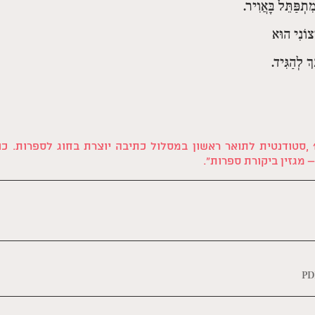
ִתְפַּתֵּל בָּאֲוִיר.
ְצוֹנִי הוּא
ָךְ לְהַגִּיד.
 מגזין ביקורת ספרות״.