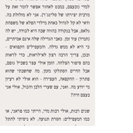
למדי (ובעצם, במבט לאחור אפשר לומר זאת על 
מרבית יצירתו של סלינג'ר). אני לא מזלזלת בה. 
ודאי לא קל לגדול כאחת מילדי הפלא של משפחת 
גלאס, אבל בנקודה בהווה שבה היא לכודה, יש לה 
(תמיד) עוד זמן. כאבי הגדילה שלה אינם אמיתיים, 
כי היא לא ממש גדלה. והמעפילים הקפואים – 
ובכן, צריך הרבה רצון לא־לראות, כדי לראות 
בהם סיפור הצלחה. הזמן אולי עצר בשביל גופם, 
אבל החיים הסתלקו מזמן. מה שחשבתי שהוא 
פתרון – ההקפאה, העצירה – הוא אולי לא רעיון 
מי יודע מה. ואני, עם שׂערי הלבן והכול, אולי אני 
בעצם חיה?
שנים רבות, אולי רבות מדי, הייתי כמו פראני, או 
כמו המעפילים: חסרת תנועה. לא ניסיתי להתל 
בשטן, להסתיר את המיטה מפניו או לדחוף אותה 