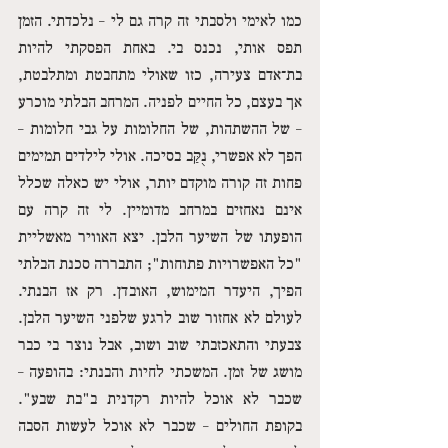
כמו לאימי ולסבתי זה קרה גם לי – נלכדתי. הזמן 
תפס אותי, נכנס בי. באחת הפסקתי להיות 
בת־אדם צעירה, כזו שאולי מתחבטת ומתלבטת, 
אך בעצם, כל החיים לפניה. המרחב הבלתי מוכרע 
– של ההשתהות, של החלומות על גבי חלומות – 
הפך לא אפשרי, נֻקַּב בסיכה. אולי לילדים תמימים 
פחות זה קורה מוקדם יותר, אולי יש כאלה שכלל 
אינם נאחזים במרחב מדומיין. לי זה קרה עם 
הופעתו של השיער הלבן. יצא האוויר מאשליית 
"כל האפשרויות פתוחות"; התבררה סכנת הבלתי 
הפיך, היעדר המימוש, האובדן. רק אז הבנתי. 
לעולם לא אחזור שוב לרגע שלפני השיער הלבן. 
צבעתי והתאכזבתי שוב ושוב, אבל נוצר בי כבר 
מושג של זמן. המשכתי לחיות והבנתי: בהופעה – 
שכבר לא אוכל להיות רקדנית ב"בת שבע". 
בקופת החולים – שכבר לא אוכל לעשות הסבה 