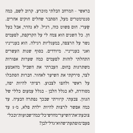
בראשי – המרחב הבלתי מוכרע. קרוב לשם, כמה 
סנטימטרים מעל, הסתבר שחלים חוקים אחרים. 
שְׂערי. חום פשוט כזה, רגיל. לא נהדר, אבל בעל 
חן. כל השנים הוא צמח לי על הקרקפת, לפעמים 
נשר על הרצפה, במעגליות רגילה. הוא בענייניו 
ואני בענייניי. מיודדים. בסוף שנות העשרים 
התחלתי לזהות לפעמים כמה שערות אפורות 
משתרגות בַּחוּם. העברתי את השביל מהאמצע 
לצד, סירקתי את השיער לאחור. חברות הסתכלו 
על ראשי ולחצו לצבוע. רציתי להיות יפה, 
מסודרת, לא בגלל הלבן – בגלל עמעום כללי של 
הגוון. צבעתי. קיוויתי שבכך נפתרה הבעיה. עד 
כמה אפשר לרצות להיות ילדת פלא, מ-1 עד 
צובעת־את־השיער־מחדש־כל־כמה־שבועות־ובכל־
פעם־מופתעת־שהוא־גדל־לבן?