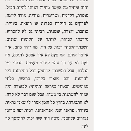
יהיה איתי? מה אעשה מחיי? רציתי להיות הכול. 
סופרת, רקדנית, וטרינרית, נוודית, מורה ליוגה, 
לפרקים גם חוקרת ספרות או רופאה. בעיקר: 
כותבת, יוצרת, אומנית. רציתי גם לא להכריע. 
סירבתי לבחור, לוותר על חלומות שונים. 
חשבתי־חלמתי רבות על חיי. מה יהיה מהם, איך 
אייצר אותם. אף פעם לא איך אפסע לתוכם, אף 
פעם לא על כך שהם קורים מעצמם. חגגתי ימי 
הולדת, אבל המשכתי להחזיק בכל החלומות בלי 
להרפות. והם נשארו בקרבי, בראשי, בלתי 
ממומשים. הבטתי במראה ותהיתי: לכאורה היה 
אמור להשתנות בי משהו, אבל שום דבר לא קרה. 
לא התבגרתי. בחוץ כל הזמן אמרו לי שאני נראית 
צעירה. פראני ואני, אני־אנחנו, דמות יפה מרומן 
נעורים על־זמני. נדמה היה שזה יכול להימשך כך 
לעד.