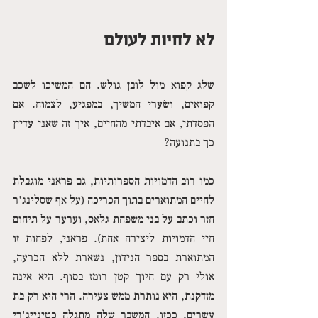
לא לחיות לעולם
שלג קפוא מול לובן גולש. הם המשיכו לשכב 
קפואים, ושׂערי המשיך, במפגיע, לצמוח. אם 
הפסדתי, אם איבדתי מהחיים, איך זה שאני עדיין 
כך בתנועה? 
כמו רוב הדמויות הספרותיות, גם פראני מוגבלת 
לחיים המתוארים בתוך הכריכה (על אף שסלינג'ר 
חזר וכתב על בני משפחת גלאס, וערער על תיחום 
חיי הדמויות ליצירה אחת). פראני, לפחות זו 
המתוארת בספר הנידון, נשארת ללא הכרעה, 
אולי רק עם חיוך קטן רומז בסוף. היא אינה 
מזדקנת, היא נותרת ממש צעירה. הרי היא רק בת 
עשרים. ככזו, המשבר שלה מתגלה כטינייג'רי 