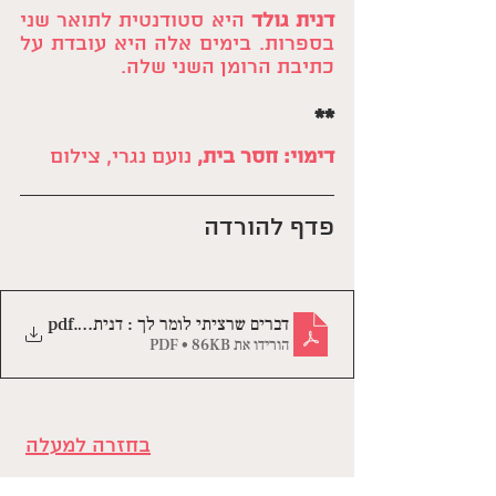
דנית גולד
 היא סטודנטית לתואר שני 
בספרות. בימים אלה היא עובדת על 
כתיבת הרומן השני שלה.
**
דימוי: חסר בית, 
נועם נגרי, צילום
פדף להורדה
.pdf
דברים שרציתי לומר לך : דנית גולד
הורידו את PDF • 86KB
בחזרה למעלה