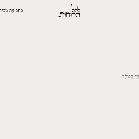
כתב עת מבית
ֵי הַנּוֹלָּד.
אלגיה 19 ספר 1 / פרופרטיוס