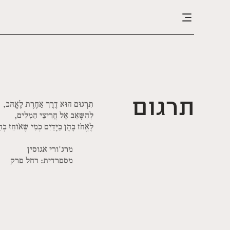
תרגום
תִרְגוּם הוּא דֶרֶך אַחֶרֶת לֶאֱהֹּב,
לְהִשָּאֵב אֶל חֲרִיצֵי הַמִלִים,
לֶאֱחֹז בָּהֶן בַיָּדַיִם כְמִי שֶאֹוחֵז בְחַי
מרג'ורי אגוסין
מספרדית: רחל פרק
דפניס וכלואה / לונגוס