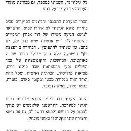
על גיליון זה, השמיני במספר, גם מבחינת מועדי
העבודה אך בעיקר על רוחו.
חברי המערכת התכנסו והדיונים הסוערים סביב
בחירת נושא הגיליון לא איחרו לבוא. ההשראה
לנושא הגיעה משירו של דוד אבידן "ניסויים
בהיסטוריה": "יש אנשים/ שיש בהם זמן, יש
בהם/ זמן שעתיד להתפוצץ". הבחירה ב ״פצצת
זמן״ הושפעה ללא ספק מצילו הכבד של 7
באוקטובר. המחשבות והקונוטציות של צמד
המילים נבעו מהמציאות שבה כולנו חיים,
מציאות פוליטית, חברתית ואישית, שכל אחת
ואחד חווה מנקודת מבטו ומקומו כאדם, כאזרח,
כסטודנטית, כאישה וכגבר.
היתה היענות רבה לקול הקורא ויצירות רבות
הגיעו למערכת. התרשמנו שלאנשים יש צורך
לכתוב על הנושא ולבטא רחשי לב, גם אם נושא
היצירה אינו אקטואלי באופן מובהק.