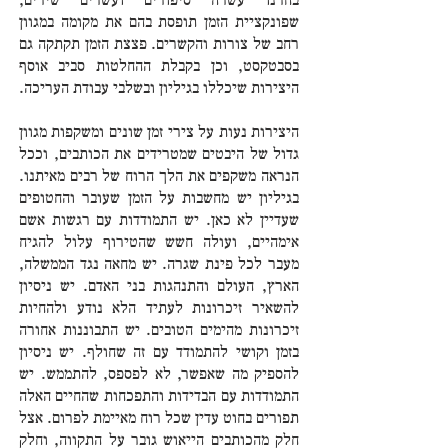
בחרנו עשרה סיפורים ועשרים שירים,
שפונקציית הזמן תופסת בהם את מקומה במגוון
רחב של צורות והקשרים. פצצת הזמן תקתקה גם
בסבטקסט, וכן בקבלת ההחלטות סביב אוסף
היצירות שיכללו בגיליון ובשלבי עבודת העריכה.
היצירות נעות על צירי זמן שונים ומשקפות מגוון
גדול של היבטים שמטרידים את הכותבים, וככל
הנראה משקפים את הלך הרוח של רבים מאיתנו.
בגיליון יש מחשבות על הזמן שעובר והחטופים
שעדיין לא כאן. יש התמודדות עם רגשות אשם
אימהיים, ועולה חשש שהטירוף עלול להגיח
מעבר לכל פינת שגרה. יש מחאה נגד הממשלה,
הארץ, העולם והתנהגות בני האדם. יש ניסיון
להשאיר זיכרונות לעתיד הלא נודע ולהחיות
זיכרונות מהימים הטובים. יש התבוננות אחורה
בזמן וקושי להתמודד עם זה שחולף. יש ניסיון
להספיק מה שאפשר, לא לפספס, להתממש. יש
התמודדות עם הבדידות והתפכחות שהחיים האלה
תפורים בחוט עדין שכל רוח מאיימת לפרום. אצל
חלק מהכותבים הייאוש גובר על התקווה, וחלק